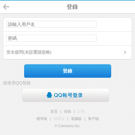
登錄
安全提問(未設置請忽略)
登錄
或使用QQ登錄
首頁
|
登錄
|
註冊
標準版
|
觸屏版
|
電腦版
|
客戶端
© Comsenz Inc.