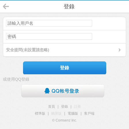
登錄
安全提問(未設置請忽略)
登錄
或使用QQ登錄
首頁
|
登錄
|
註冊
標準版
|
觸屏版
|
電腦版
|
客戶端
© Comsenz Inc.