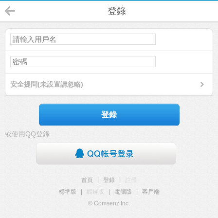
登錄
安全提問(未設置請忽略)
登錄
或使用QQ登錄
首頁
|
登錄
|
註冊
標準版
|
觸屏版
|
電腦版
|
客戶端
© Comsenz Inc.