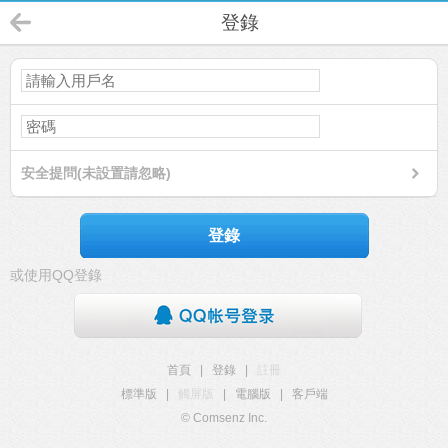
登錄
安全提問(未設置請忽略)
登錄
或使用QQ登錄
首頁
|
登錄
|
註冊
標準版
|
觸屏版
|
電腦版
|
客戶端
© Comsenz Inc.