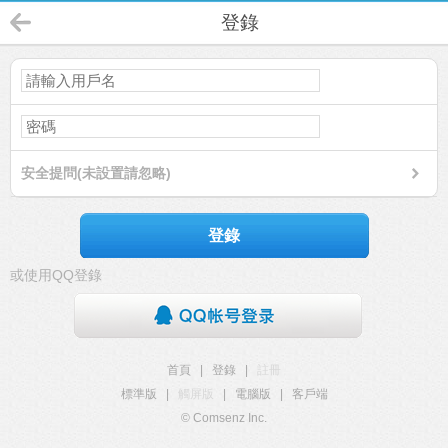
登錄
安全提問(未設置請忽略)
登錄
或使用QQ登錄
首頁
|
登錄
|
註冊
標準版
|
觸屏版
|
電腦版
|
客戶端
© Comsenz Inc.