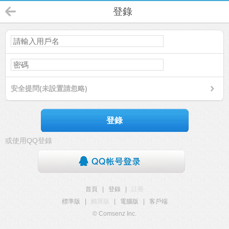
登錄
安全提問(未設置請忽略)
登錄
或使用QQ登錄
首頁
|
登錄
|
註冊
標準版
|
觸屏版
|
電腦版
|
客戶端
© Comsenz Inc.