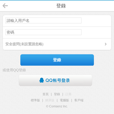
登錄
安全提問(未設置請忽略)
登錄
或使用QQ登錄
首頁
|
登錄
|
註冊
標準版
|
觸屏版
|
電腦版
|
客戶端
© Comsenz Inc.