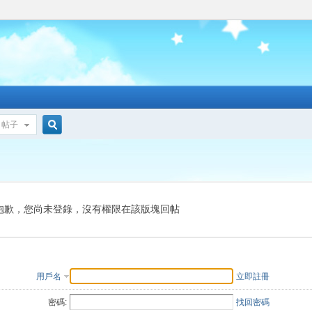
帖子
搜
索
抱歉，您尚未登錄，沒有權限在該版塊回帖
用戶名
立即註冊
密碼:
找回密碼