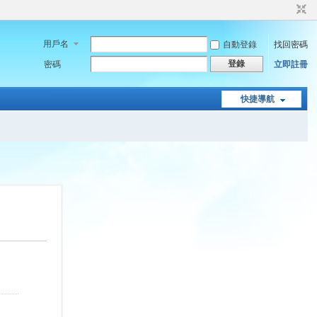
用戶名
自動登錄
找回密碼
登錄
密碼
立即註冊
快捷導航