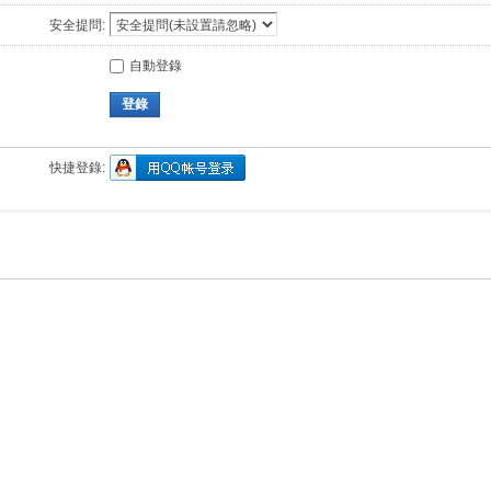
安全提問:
自動登錄
登錄
快捷登錄: