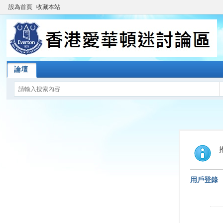
設為首頁
收藏本站
論壇
用戶登錄