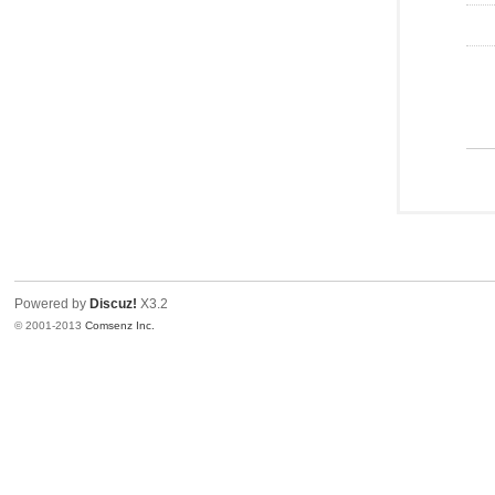
Powered by
Discuz!
X3.2
© 2001-2013
Comsenz Inc.