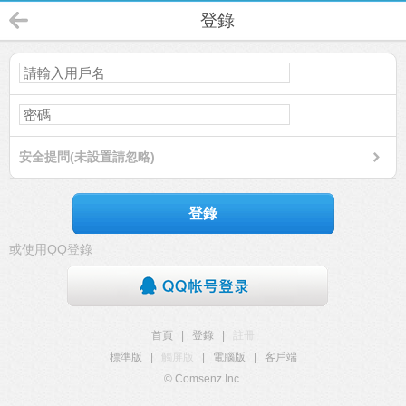
登錄
安全提問(未設置請忽略)
登錄
或使用QQ登錄
首頁
|
登錄
|
註冊
標準版
|
觸屏版
|
電腦版
|
客戶端
© Comsenz Inc.