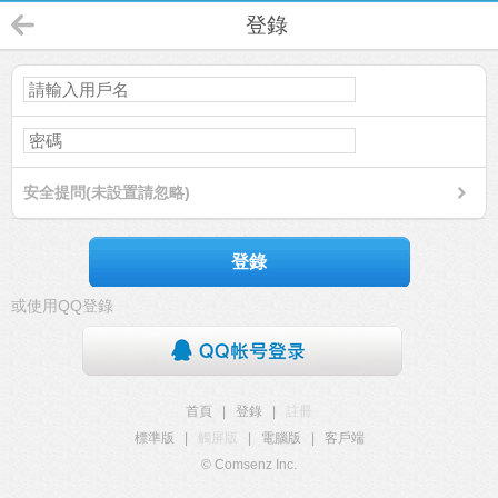
登錄
安全提問(未設置請忽略)
登錄
或使用QQ登錄
首頁
|
登錄
|
註冊
標準版
|
觸屏版
|
電腦版
|
客戶端
© Comsenz Inc.