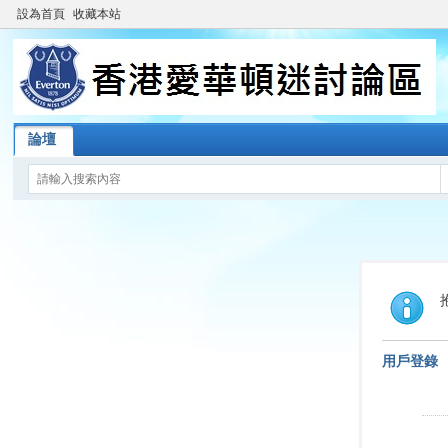
設為首頁
收藏本站
論壇
用戶登錄