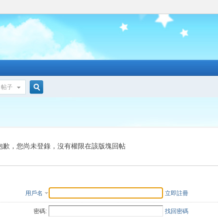
帖子
搜
索
抱歉，您尚未登錄，沒有權限在該版塊回帖
用戶名
立即註冊
密碼:
找回密碼