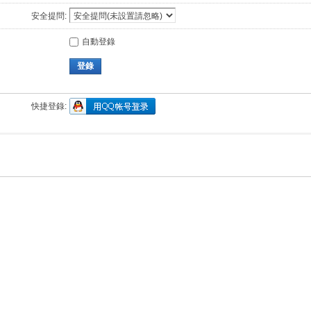
安全提問:
自動登錄
登錄
快捷登錄: