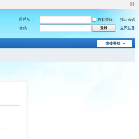
用戶名
自動登錄
找回密碼
登錄
密碼
立即註冊
快捷導航