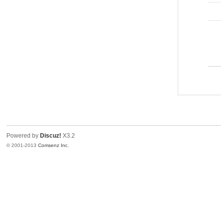
Powered by
Discuz!
X3.2
© 2001-2013
Comsenz Inc.