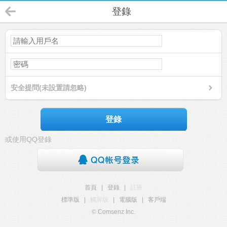
登錄
安全提問(未設置請忽略)
登錄
或使用QQ登錄
首頁
|
登錄
|
註冊
標準版
|
觸屏版
|
電腦版
|
客戶端
© Comsenz Inc.