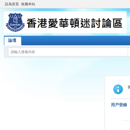
設為首頁
收藏本站
論壇
用戶登錄