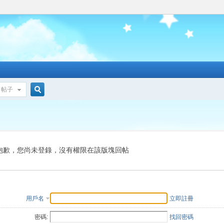
帖子
搜
索
抱歉，您尚未登錄，沒有權限在該版塊回帖
用戶名
立即註冊
密碼:
找回密碼