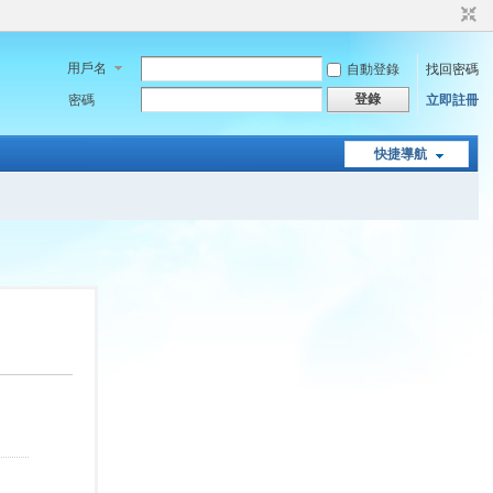
用戶名
自動登錄
找回密碼
登錄
密碼
立即註冊
快捷導航