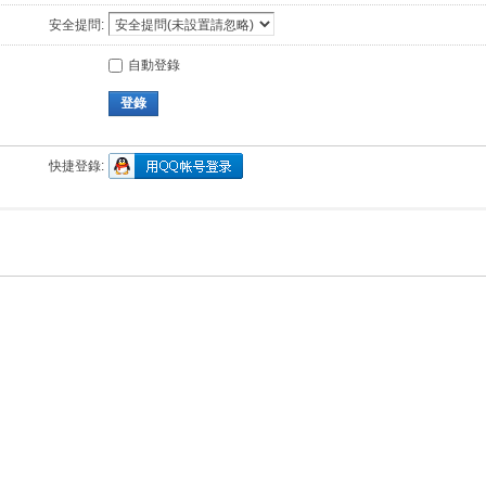
安全提問:
自動登錄
登錄
快捷登錄: