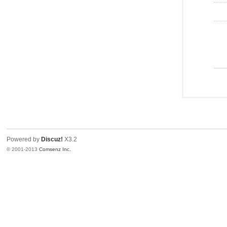
Powered by
Discuz!
X3.2
© 2001-2013
Comsenz Inc.