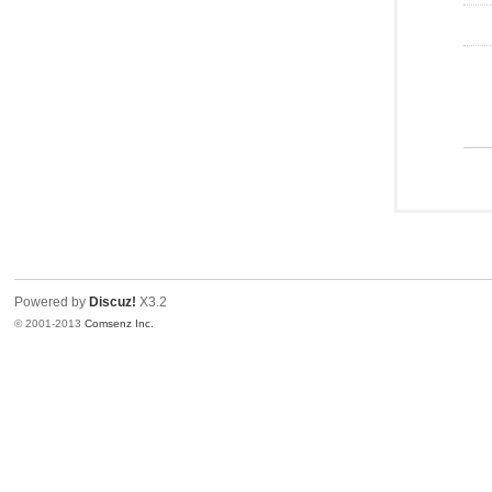
Powered by
Discuz!
X3.2
© 2001-2013
Comsenz Inc.