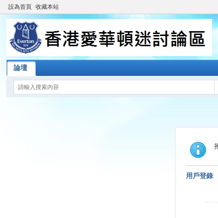
設為首頁
收藏本站
論壇
用戶登錄