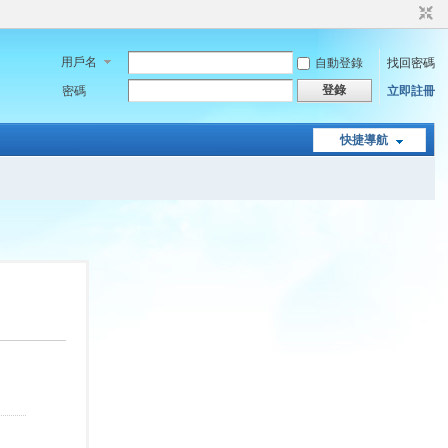
用戶名
自動登錄
找回密碼
登錄
密碼
立即註冊
快捷導航