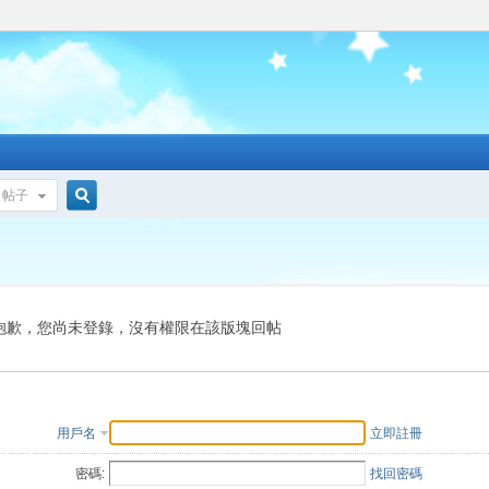
帖子
搜
索
抱歉，您尚未登錄，沒有權限在該版塊回帖
用戶名
立即註冊
密碼:
找回密碼