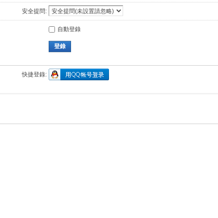
安全提問:
自動登錄
登錄
快捷登錄: