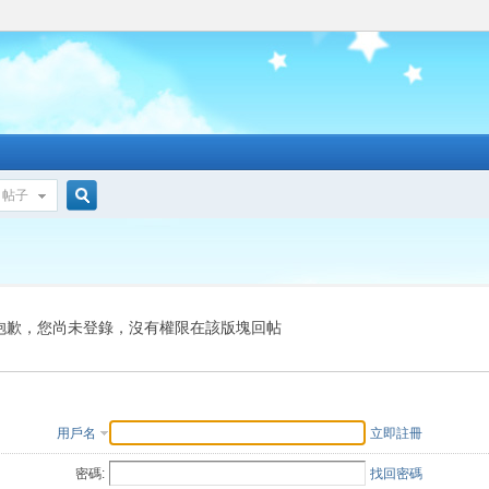
帖子
搜
索
抱歉，您尚未登錄，沒有權限在該版塊回帖
用戶名
立即註冊
密碼:
找回密碼