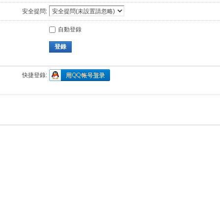
安全提問:
自動登錄
登錄
快捷登錄: