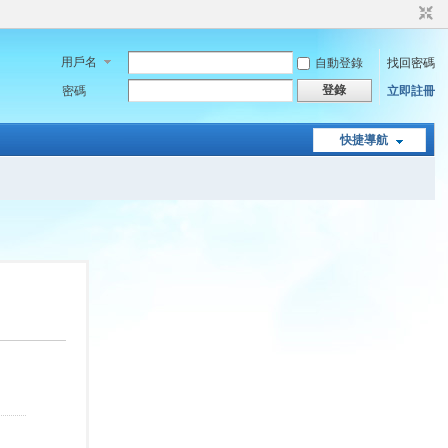
用戶名
自動登錄
找回密碼
登錄
密碼
立即註冊
快捷導航