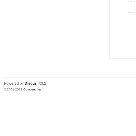
Powered by
Discuz!
X3.2
© 2001-2013
Comsenz Inc.