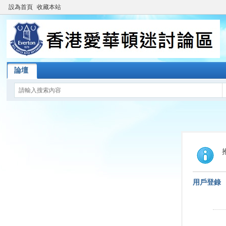
設為首頁
收藏本站
論壇
用戶登錄