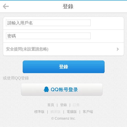
登錄
安全提問(未設置請忽略)
登錄
或使用QQ登錄
首頁
|
登錄
|
註冊
標準版
|
觸屏版
|
電腦版
|
客戶端
© Comsenz Inc.