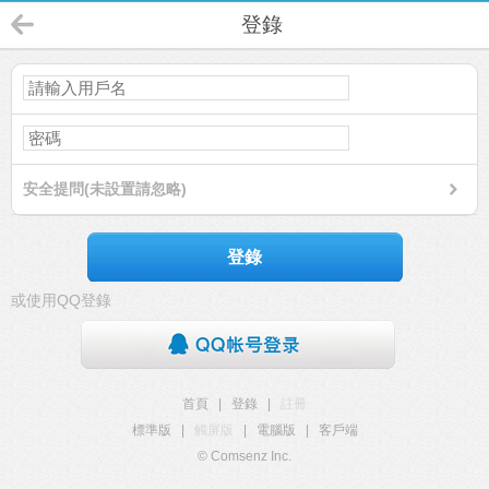
登錄
安全提問(未設置請忽略)
登錄
或使用QQ登錄
首頁
|
登錄
|
註冊
標準版
|
觸屏版
|
電腦版
|
客戶端
© Comsenz Inc.