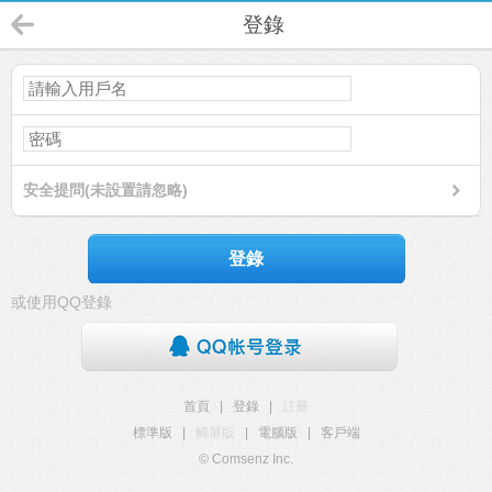
登錄
安全提問(未設置請忽略)
登錄
或使用QQ登錄
首頁
|
登錄
|
註冊
標準版
|
觸屏版
|
電腦版
|
客戶端
© Comsenz Inc.