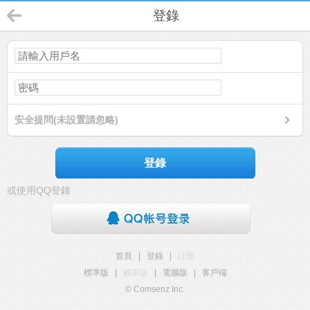
登錄
安全提問(未設置請忽略)
登錄
或使用QQ登錄
首頁
|
登錄
|
註冊
標準版
|
觸屏版
|
電腦版
|
客戶端
© Comsenz Inc.