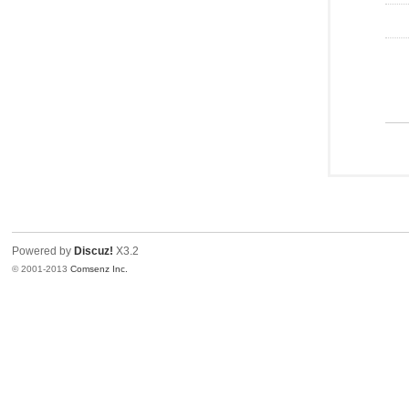
Powered by
Discuz!
X3.2
© 2001-2013
Comsenz Inc.