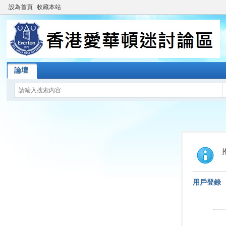
設為首頁
收藏本站
論壇
用戶登錄