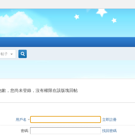
帖子
搜
索
抱歉，您尚未登錄，沒有權限在該版塊回帖
用戶名
立即註冊
密碼:
找回密碼