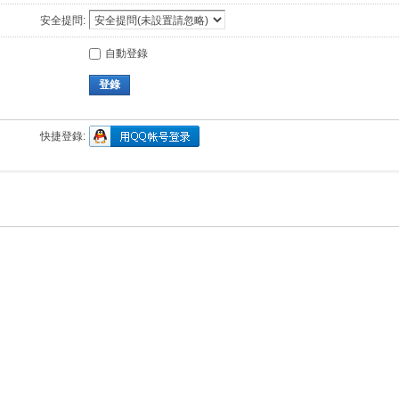
安全提問:
自動登錄
登錄
快捷登錄: