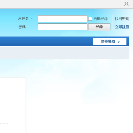
用戶名
自動登錄
找回密碼
登錄
密碼
立即註冊
快捷導航