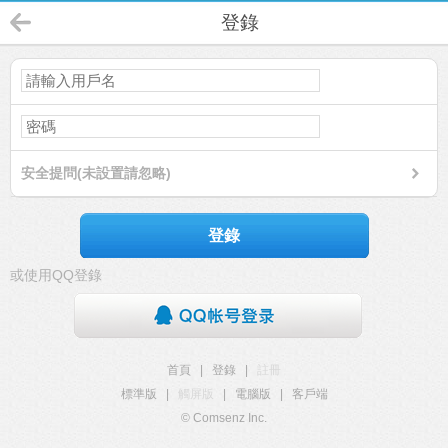
登錄
安全提問(未設置請忽略)
登錄
或使用QQ登錄
首頁
|
登錄
|
註冊
標準版
|
觸屏版
|
電腦版
|
客戶端
© Comsenz Inc.