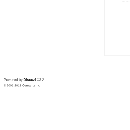
Powered by
Discuz!
X3.2
© 2001-2013
Comsenz Inc.