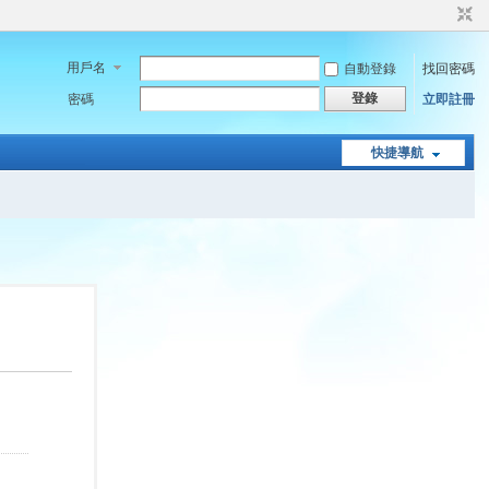
用戶名
自動登錄
找回密碼
登錄
密碼
立即註冊
快捷導航