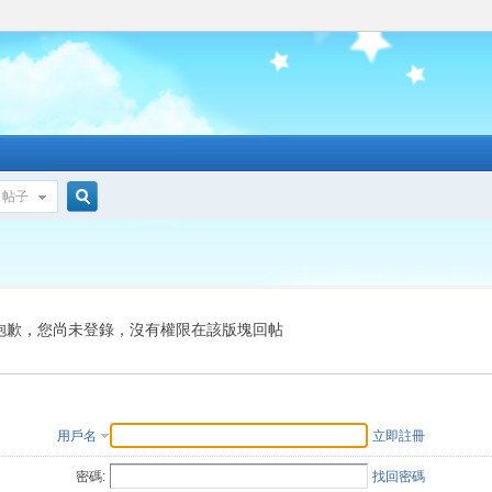
帖子
搜
索
抱歉，您尚未登錄，沒有權限在該版塊回帖
用戶名
立即註冊
密碼:
找回密碼