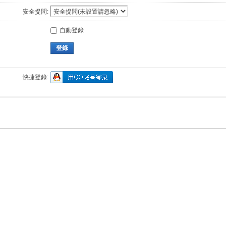
安全提問:
自動登錄
登錄
快捷登錄: