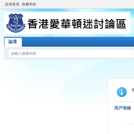
設為首頁
收藏本站
論壇
用戶登錄