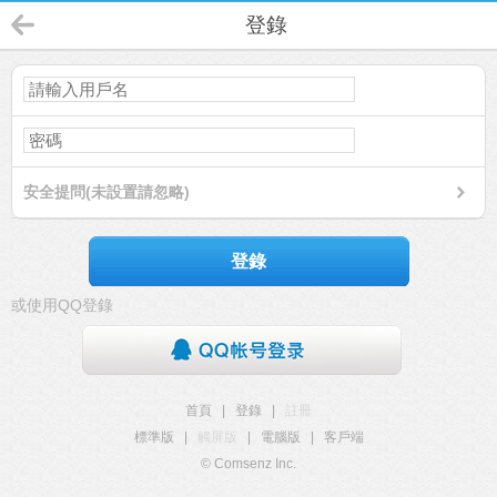
登錄
安全提問(未設置請忽略)
登錄
或使用QQ登錄
首頁
|
登錄
|
註冊
標準版
|
觸屏版
|
電腦版
|
客戶端
© Comsenz Inc.