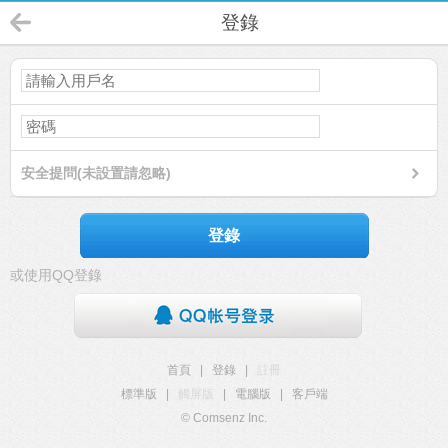
登錄
安全提問(未設置請忽略)
登錄
或使用QQ登錄
首頁
|
登錄
|
註冊
標準版
|
觸屏版
|
電腦版
|
客戶端
© Comsenz Inc.