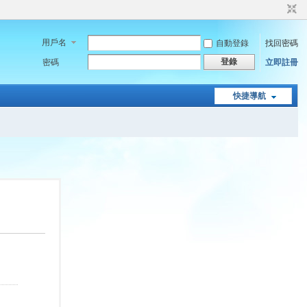
用戶名
自動登錄
找回密碼
登錄
密碼
立即註冊
快捷導航