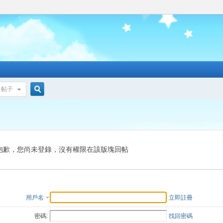
帖子
搜
索
抱歉，您尚未登錄，沒有權限在該版塊回帖
用戶名
立即註冊
密碼:
找回密碼