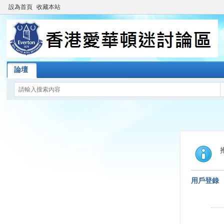
設為首頁
收藏本站
論壇
用戶登錄