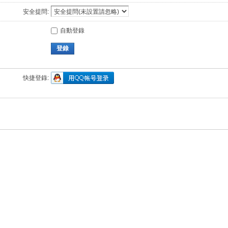
安全提問:
自動登錄
登錄
快捷登錄: