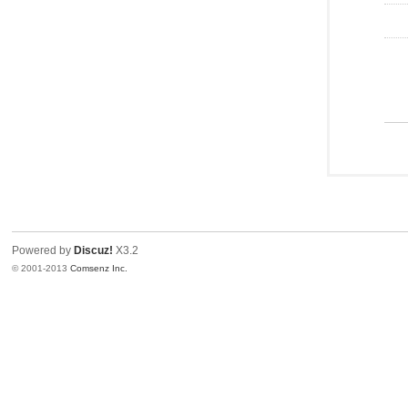
Powered by
Discuz!
X3.2
© 2001-2013
Comsenz Inc.