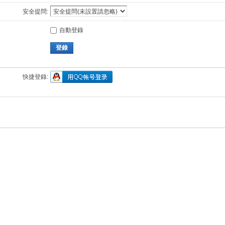
安全提問:
自動登錄
登錄
快捷登錄: