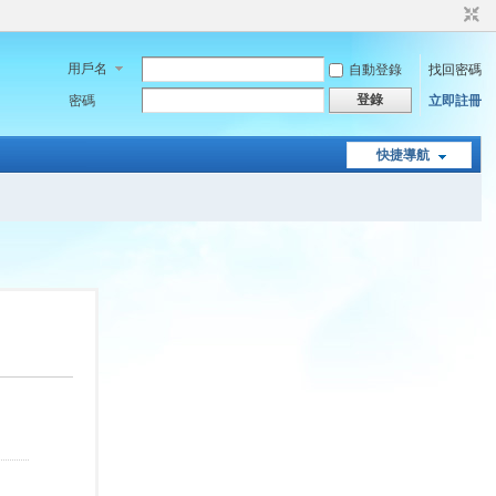
用戶名
自動登錄
找回密碼
登錄
密碼
立即註冊
快捷導航