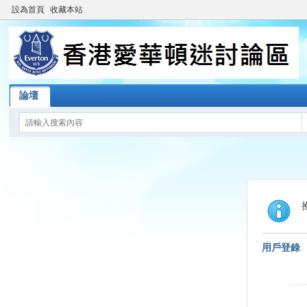
設為首頁
收藏本站
論壇
用戶登錄