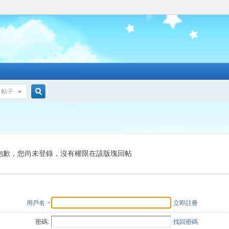
帖子
搜
索
抱歉，您尚未登錄，沒有權限在該版塊回帖
用戶名
立即註冊
密碼:
找回密碼