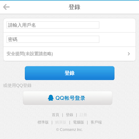
登錄
安全提問(未設置請忽略)
登錄
或使用QQ登錄
首頁
|
登錄
|
註冊
標準版
|
觸屏版
|
電腦版
|
客戶端
© Comsenz Inc.