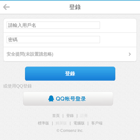
登錄
安全提問(未設置請忽略)
登錄
或使用QQ登錄
首頁
|
登錄
|
註冊
標準版
|
觸屏版
|
電腦版
|
客戶端
© Comsenz Inc.