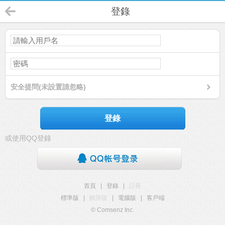
登錄
安全提問(未設置請忽略)
登錄
或使用QQ登錄
首頁
|
登錄
|
註冊
標準版
|
觸屏版
|
電腦版
|
客戶端
© Comsenz Inc.