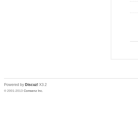
Powered by
Discuz!
X3.2
© 2001-2013
Comsenz Inc.