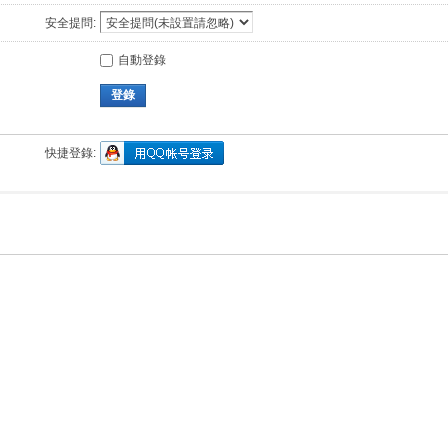
安全提問:
自動登錄
登錄
快捷登錄: