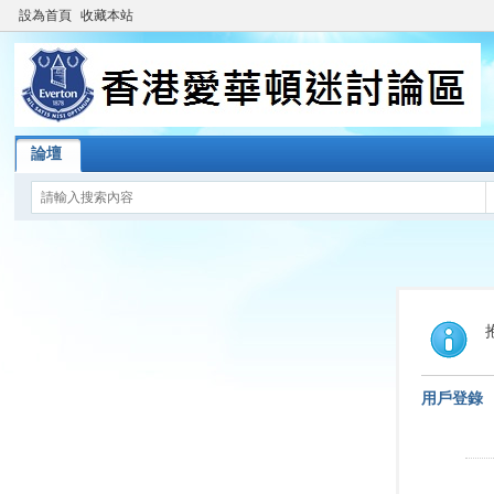
設為首頁
收藏本站
論壇
用戶登錄