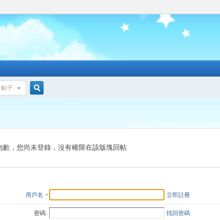
帖子
搜
索
抱歉，您尚未登錄，沒有權限在該版塊回帖
用戶名
立即註冊
密碼:
找回密碼