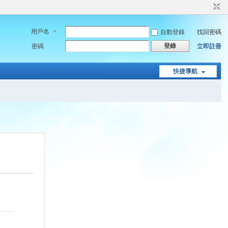
用戶名
自動登錄
找回密碼
登錄
密碼
立即註冊
快捷導航