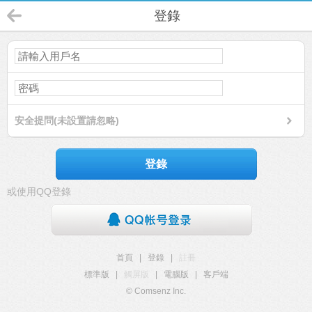
登錄
安全提問(未設置請忽略)
登錄
或使用QQ登錄
首頁
|
登錄
|
註冊
標準版
|
觸屏版
|
電腦版
|
客戶端
© Comsenz Inc.