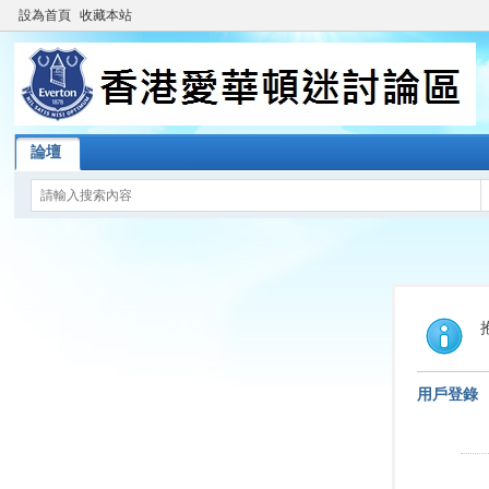
設為首頁
收藏本站
論壇
用戶登錄