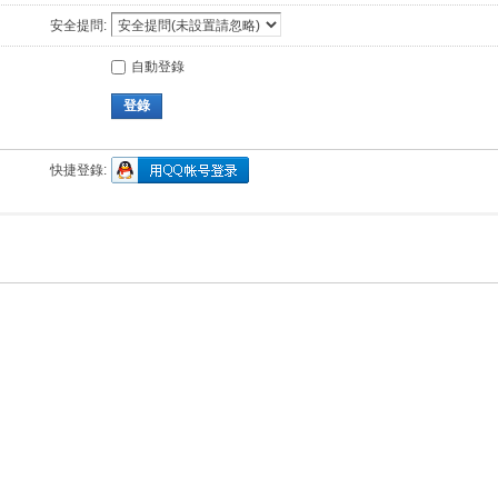
安全提問:
自動登錄
登錄
快捷登錄: