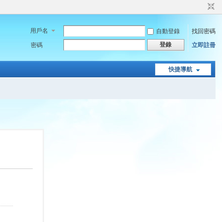
用戶名
自動登錄
找回密碼
登錄
密碼
立即註冊
快捷導航