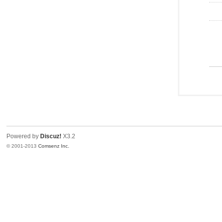
Powered by
Discuz!
X3.2
© 2001-2013
Comsenz Inc.