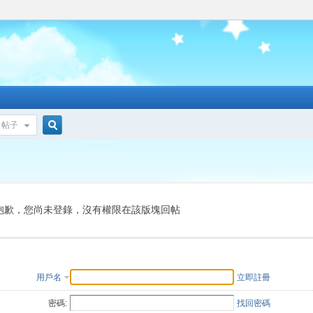
帖子
搜
索
抱歉，您尚未登錄，沒有權限在該版塊回帖
用戶名
立即註冊
密碼:
找回密碼