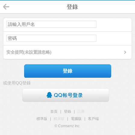
登錄
安全提問(未設置請忽略)
登錄
或使用QQ登錄
首頁
|
登錄
|
註冊
標準版
|
觸屏版
|
電腦版
|
客戶端
© Comsenz Inc.