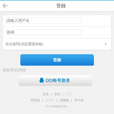
登錄
安全提問(未設置請忽略)
登錄
或使用QQ登錄
首頁
|
登錄
|
註冊
標準版
|
觸屏版
|
電腦版
|
客戶端
© Comsenz Inc.