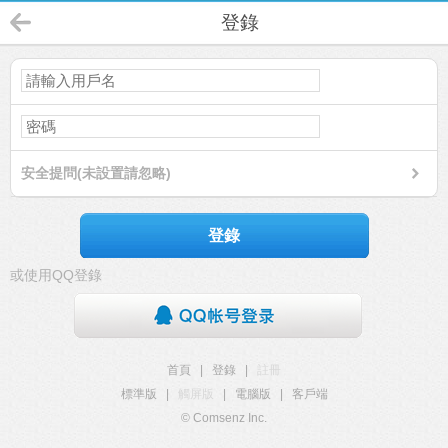
登錄
安全提問(未設置請忽略)
登錄
或使用QQ登錄
首頁
|
登錄
|
註冊
標準版
|
觸屏版
|
電腦版
|
客戶端
© Comsenz Inc.