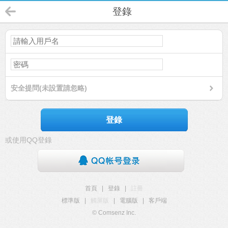
登錄
安全提問(未設置請忽略)
登錄
或使用QQ登錄
首頁
|
登錄
|
註冊
標準版
|
觸屏版
|
電腦版
|
客戶端
© Comsenz Inc.