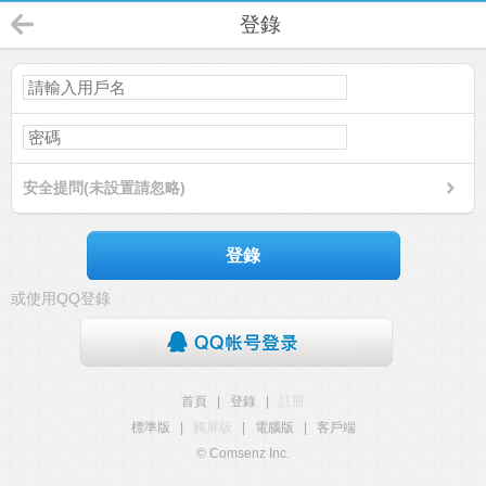
登錄
安全提問(未設置請忽略)
登錄
或使用QQ登錄
首頁
|
登錄
|
註冊
標準版
|
觸屏版
|
電腦版
|
客戶端
© Comsenz Inc.