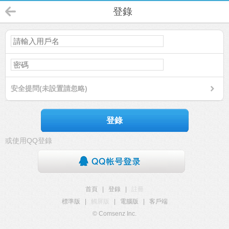
登錄
安全提問(未設置請忽略)
登錄
或使用QQ登錄
首頁
|
登錄
|
註冊
標準版
|
觸屏版
|
電腦版
|
客戶端
© Comsenz Inc.