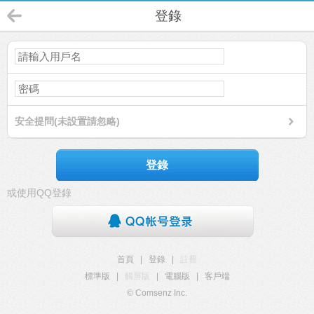
登錄
安全提問(未設置請忽略)
登錄
或使用QQ登錄
首頁
|
登錄
|
註冊
標準版
|
觸屏版
|
電腦版
|
客戶端
© Comsenz Inc.