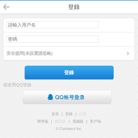
登錄
安全提問(未設置請忽略)
登錄
或使用QQ登錄
首頁
|
登錄
|
註冊
標準版
|
觸屏版
|
電腦版
|
客戶端
© Comsenz Inc.