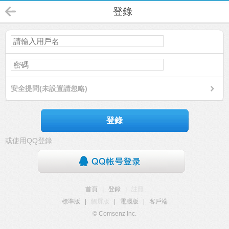
登錄
安全提問(未設置請忽略)
登錄
或使用QQ登錄
首頁
|
登錄
|
註冊
標準版
|
觸屏版
|
電腦版
|
客戶端
© Comsenz Inc.