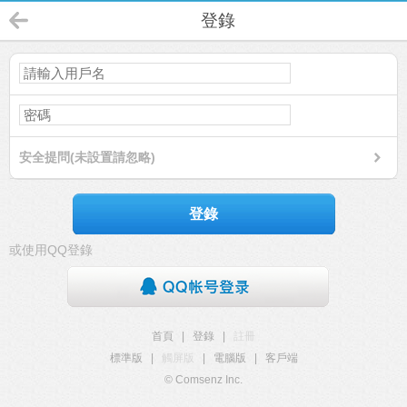
登錄
安全提問(未設置請忽略)
登錄
或使用QQ登錄
首頁
|
登錄
|
註冊
標準版
|
觸屏版
|
電腦版
|
客戶端
© Comsenz Inc.