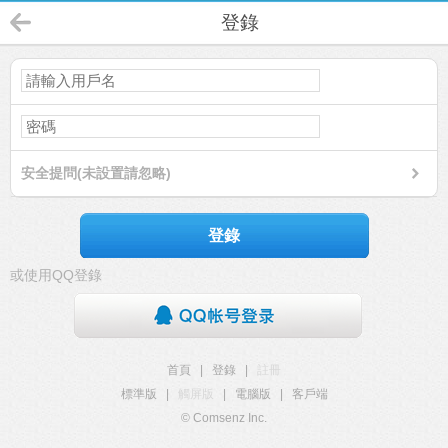
登錄
安全提問(未設置請忽略)
登錄
或使用QQ登錄
首頁
|
登錄
|
註冊
標準版
|
觸屏版
|
電腦版
|
客戶端
© Comsenz Inc.