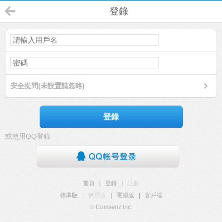
登錄
安全提問(未設置請忽略)
登錄
或使用QQ登錄
首頁
|
登錄
|
註冊
標準版
|
觸屏版
|
電腦版
|
客戶端
© Comsenz Inc.