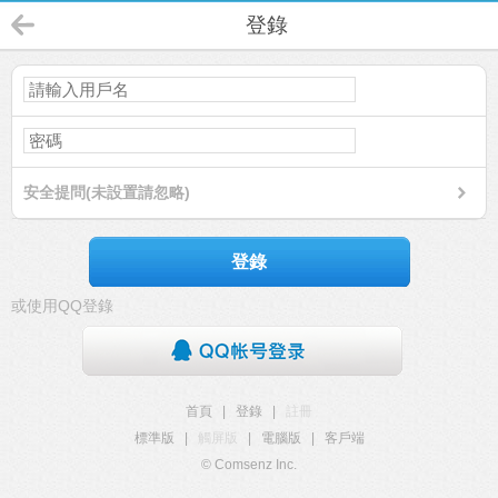
登錄
安全提問(未設置請忽略)
登錄
或使用QQ登錄
首頁
|
登錄
|
註冊
標準版
|
觸屏版
|
電腦版
|
客戶端
© Comsenz Inc.