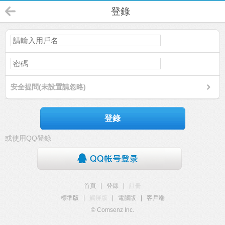
登錄
安全提問(未設置請忽略)
登錄
或使用QQ登錄
首頁
|
登錄
|
註冊
標準版
|
觸屏版
|
電腦版
|
客戶端
© Comsenz Inc.