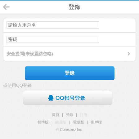
登錄
安全提問(未設置請忽略)
登錄
或使用QQ登錄
首頁
|
登錄
|
註冊
標準版
|
觸屏版
|
電腦版
|
客戶端
© Comsenz Inc.