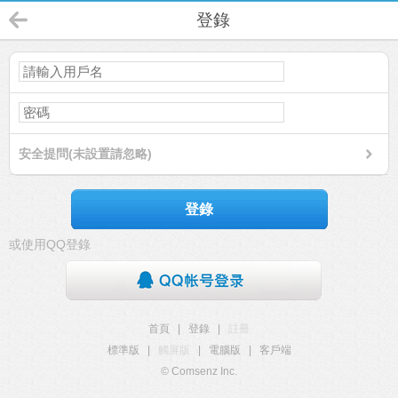
登錄
安全提問(未設置請忽略)
登錄
或使用QQ登錄
首頁
|
登錄
|
註冊
標準版
|
觸屏版
|
電腦版
|
客戶端
© Comsenz Inc.