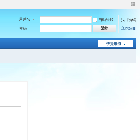
用戶名
自動登錄
找回密碼
登錄
密碼
立即註冊
快捷導航