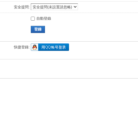
安全提問:
自動登錄
登錄
快捷登錄: