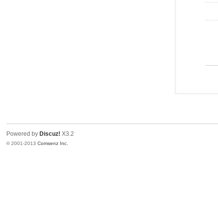
Powered by
Discuz!
X3.2
© 2001-2013
Comsenz Inc.