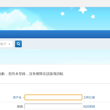
帖子
搜
索
抱歉，您尚未登錄，沒有權限在該版塊回帖
用戶名
立即註冊
密碼:
找回密碼