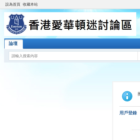
設為首頁
收藏本站
論壇
用戶登錄