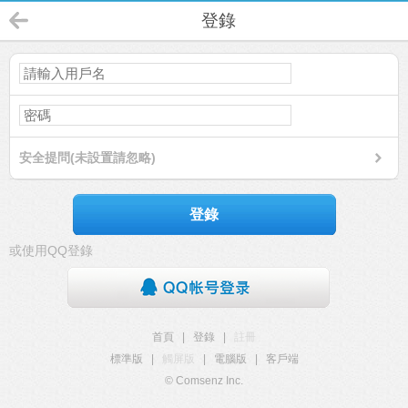
登錄
安全提問(未設置請忽略)
登錄
或使用QQ登錄
首頁
|
登錄
|
註冊
標準版
|
觸屏版
|
電腦版
|
客戶端
© Comsenz Inc.